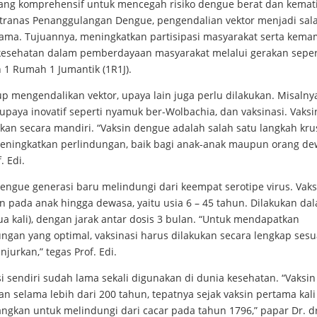
ang komprehensif untuk mencegah risiko dengue berat dan kemat
tranas Penanggulangan Dengue, pengendalian vektor menjadi sal
tama. Tujuannya, meningkatkan partisipasi masyarakat serta kem
kesehatan dalam pemberdayaan masyarakat melalui gerakan seper
 1 Rumah 1 Jumantik (1R1J).
p mengendalikan vektor, upaya lain juga perlu dilakukan. Misalny
paya inovatif seperti nyamuk ber-Wolbachia, dan vaksinasi. Vaksi
ukan secara mandiri. “Vaksin dengue adalah salah satu langkah kru
eningkatkan perlindungan, baik bagi anak-anak maupun orang de
. Edi.
engue generasi baru melindungi dari keempat serotipe virus. Vaks
n pada anak hingga dewasa, yaitu usia 6 – 45 tahun. Dilakukan da
ua kali), dengan jarak antar dosis 3 bulan. “Untuk mendapatkan
ngan yang optimal, vaksinasi harus dilakukan secara lengkap sesu
njurkan,” tegas Prof. Edi.
i sendiri sudah lama sekali digunakan di dunia kesehatan. “Vaksin
n selama lebih dari 200 tahun, tepatnya sejak vaksin pertama kali
ngkan untuk melindungi dari cacar pada tahun 1796,” papar Dr. dr