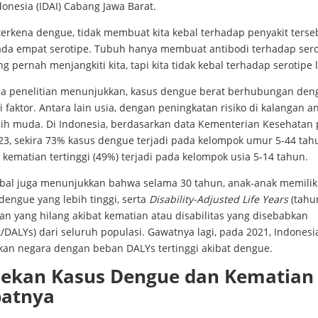
onesia (IDAI) Cabang Jawa Barat.
terkena dengue, tidak membuat kita kebal terhadap penyakit terse
ada empat serotipe. Tubuh hanya membuat antibodi terhadap sero
ng pernah menjangkiti kita, tapi kita tidak kebal terhadap serotipe 
a penelitian menunjukkan, kasus dengue berat berhubungan den
 faktor. Antara lain usia, dengan peningkatan risiko di kalangan a
bih muda. Di Indonesia, berdasarkan data Kementerian Kesehatan
23, sekira 73% kasus dengue terjadi pada kelompok umur 5-44 tah
 kematian tertinggi (49%) terjadi pada kelompok usia 5-14 tahun.
obal juga menunjukkan bahwa selama 30 tahun, anak-anak memilik
dengue yang lebih tinggi, serta
Disability-Adjusted Life Years
(tahu
n yang hilang akibat kematian atau disabilitas yang disebabkan
/DALYs) dari seluruh populasi. Gawatnya lagi, pada 2021, Indonesi
an negara dengan beban DALYs tertinggi akibat dengue.
ekan Kasus Dengue dan Kematian
batnya