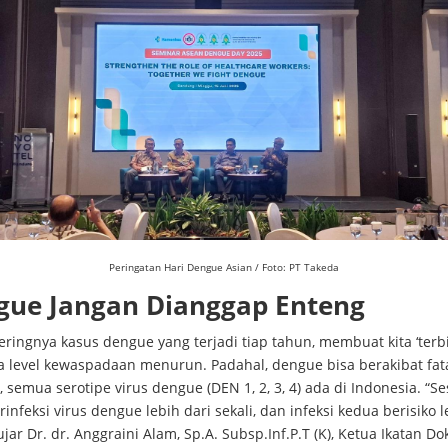
Peringatan Hari Dengue Asian / Foto: PT Takeda
gue Jangan Dianggap Enteng
eringnya kasus dengue yang terjadi tiap tahun, membuat kita ‘terbi
a level kewaspadaan menurun. Padahal, dengue bisa berakibat fata
, semua serotipe virus dengue (DEN 1, 2, 3, 4) ada di Indonesia. “S
rinfeksi virus dengue lebih dari sekali, dan infeksi kedua berisiko l
ujar Dr. dr. Anggraini Alam, Sp.A. Subsp.Inf.P.T (K), Ketua Ikatan Do