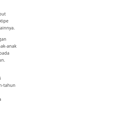
but
tipe
lainnya.
gan
nak-anak
 pada
un.
i
n-tahun
a