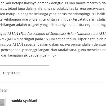
aikan betapa luasnya dampak dengue. Bukan hanya tecermin d
sus, tetapi juga dalam hilangnya produktivitas karena perawatan, 
sien maupun anggota keluarga yang harus mendampingi. “Di balik 
ta kehilangan orang-orang tercinta yang tidak tercatat dalam statist
ehilangan adalah tragedi yang sebenarnya dapat kita cegah,” pung
ngue ASEAN (
The Association of Southeast Asian Nations
) atau ASE
 Day
(ADD) diperingati pada 15 Juni setiap tahun. Diperingati oleh 
anggota ASEAN sebagai bagian dalam upaya pengendalian dengue
i pencegahan, penanggulangan, dan tatalaksana, guna menekan a
 dan kematian akibat dengue. (nid)
___________________________________
i: Freepik.com
hor
Hanida Syafriani