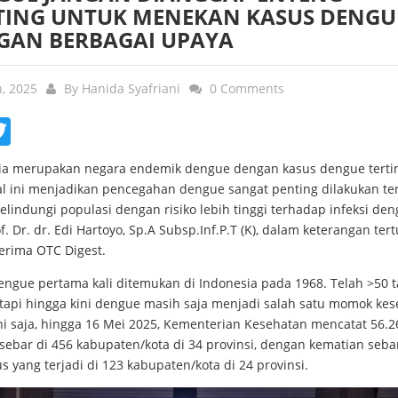
TING UNTUK MENEKAN KASUS DENGU
GAN BERBAGAI UPAYA
n, 2025
By
Hanida Syafriani
0 Comments
ebook
Twitter
ia merupakan negara endemik dengue dengan kasus dengue tertin
Hal ini menjadikan pencegahan dengue sangat penting dilakukan t
lindungi populasi dengan risiko lebih tinggi terhadap infeksi den
of. Dr. dr. Edi Hartoyo, Sp.A Subsp.Inf.P.T (K), dalam keterangan tert
erima OTC Digest.
engue pertama kali ditemukan di Indonesia pada 1968. Telah >50 
 tapi hingga kini dengue masih saja menjadi salah satu momok kes
ni saja, hingga 16 Mei 2025, Kementerian Kesehatan mencatat 56.2
rsebar di 456 kabupaten/kota di 34 provinsi, dengan kematian seb
s yang terjadi di 123 kabupaten/kota di 24 provinsi.