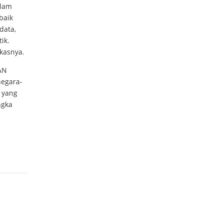
alam
baik
data,
ik.
kasnya.
AN
negara-
 yang
ngka