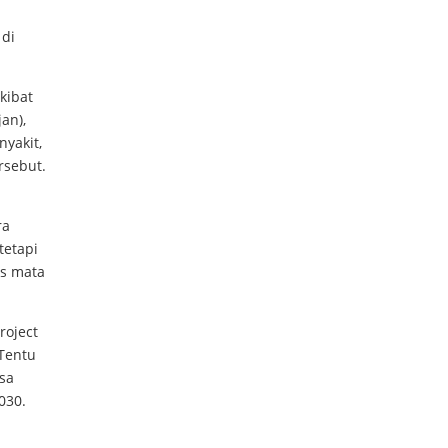
di
kibat
an),
yakit,
rsebut.
ra
tetapi
us mata
roject
 Tentu
isa
030.