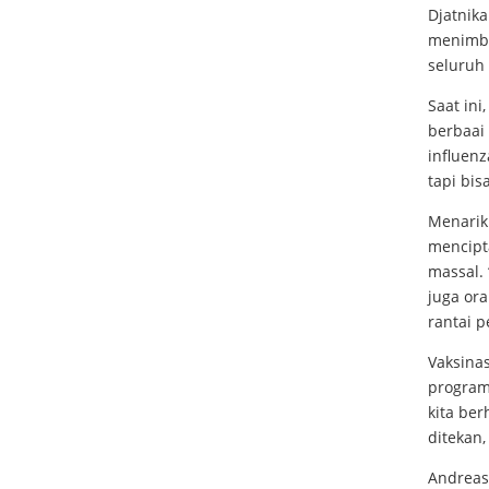
Djatnika
menimbu
seluruh
Saat ini
berbaai 
influenz
tapi bis
Menarikn
mencipt
massal. 
juga or
rantai p
Vaksinas
program
kita ber
ditekan,
Andreas 