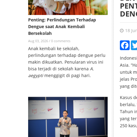
PEN
DEN
Penting: Perlindungan Terhadap
Dengue saat Anak Kembali
18 Ju
Bersekolah
Aug 03, 2026 /
0 comments
Fac
Anak kembali ke sekolah,
perlindungan terhadap dengue perlu
Indones
makin dikuatkan. Penularan virus ini
Asia. “
bisa terjadi di sekolah karena
A.
untuk me
aegypti
menggigit di pagi hari.
jelas Pr
yang dit
Kasus d
berlalu,
Tahun i
yang te
250 kasu