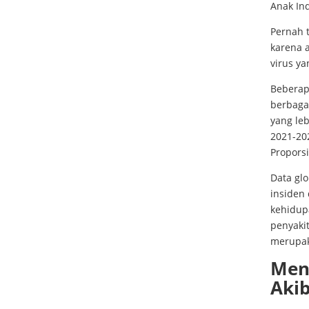
Anak Ind
Pernah 
karena 
virus ya
Beberap
berbagai
yang le
2021-20
Proporsi
Data gl
insiden 
kehidupa
penyakit
merupak
Men
Aki