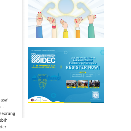
asa’
l.
eseorang
ebih
kter