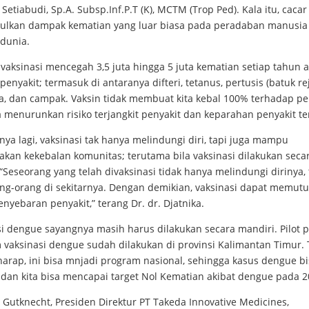
 Setiabudi, Sp.A. Subsp.Inf.P.T (K), MCTM (Trop Ped). Kala itu, cacar
lkan dampak kematian yang luar biasa pada peradaban manusia 
 dunia.
, vaksinasi mencegah 3,5 juta hingga 5 juta kematian setiap tahun a
penyakit; termasuk di antaranya difteri, tetanus, pertusis (batuk rej
a, dan campak. Vaksin tidak membuat kita kebal 100% terhadap pen
a menurunkan risiko terjangkit penyakit dan keparahan penyakit te
ya lagi, vaksinasi tak hanya melindungi diri, tapi juga mampu
akan kekebalan komunitas; terutama bila vaksinasi dilakukan seca
“Seseorang yang telah divaksinasi tidak hanya melindungi dirinya, 
ang-orang di sekitarnya. Dengan demikian, vaksinasi dapat memut
enyebaran penyakit,” terang Dr. dr. Djatnika.
i dengue sayangnya masih harus dilakukan secara mandiri. Pilot p
 vaksinasi dengue sudah dilakukan di provinsi Kalimantan Timur.
harap, ini bisa mnjadi program nasional, sehingga kasus dengue b
 dan kita bisa mencapai target Nol Kematian akibat dengue pada 2
Gutknecht, Presiden Direktur PT Takeda Innovative Medicines,