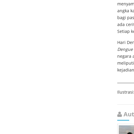
menyamp
angka ka
bagi pa
ada ceri
Setiap k
Hari De
Dengue
negara 
meliput
kejadian
_________
Ilustras
Aut