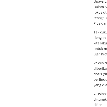
Upaya y
Dalam S
fokus u
tenaga 
Plus dan
Tak cuku
dengan u
kita lak
untuk m
ujar Prof
Vaksin d
diberika
dosis (d
perlindu
yang dia
Vaksinas
digunaka
dikemba