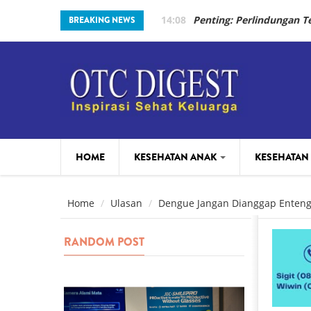
Skip to main content
14:08
Penting: Perlindungan 
BREAKING NEWS
HOME
KESEHATAN ANAK
KESEHATAN
PARENTING
BEAUTY
Home
Ulasan
Dengue Jangan Dianggap Enteng
RANDOM POST