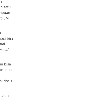
ian.
ah satu
ampuan
ti 3M
a
nasi bisa
sial
wasa,”
in bisa
lam dua
ai dosis
 telah
.